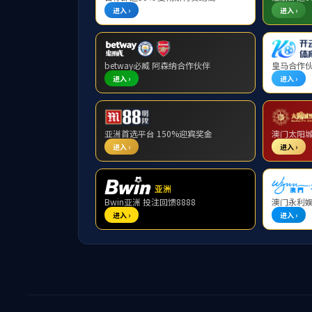
2024年工作会议
会议新闻
一图读懂
光荣榜
2
大唐环境时评
局战
基层领导谈感悟
洲脱