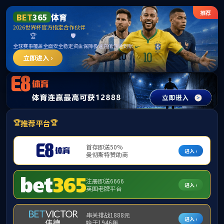
365上市公司(英国)集团-官
方网站