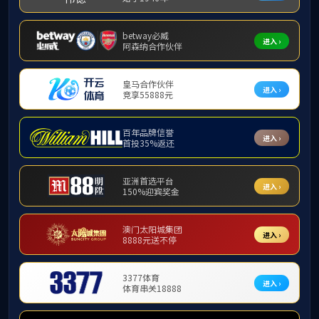
来源：
集团公司总部
作者：
唐轩
日期：
2025-02-13
本网讯 2月8日，英国上市公司官网365集团有限公
司党组成员、总会计师陶云鹏在总部与中国银行党委委
员、副行长张小东会谈。双方就深化银企合作等方面进行
深入座谈交流。
陶云鹏对张小东到访英国上市公司官网365表示欢
迎，对中国银行长期以来给予英国上市公司官网365的帮
助与支持表示感谢，并介绍了英国上市公司官网365生产
经营、转型发展、能源保供等情况。陶云鹏表示，英国上
市公司官网365与中国银行建立了长期友好的合作关系，
希望双方进一步加强沟通交流，在重大项目融资、金融资
源支持等方面密切深化合作，携手为保障国家能源安全贡
献力量。
张小东对英国上市公司官网365取得的成绩表示祝
贺，感谢英国上市公司官网365长期以来对中国银行的支