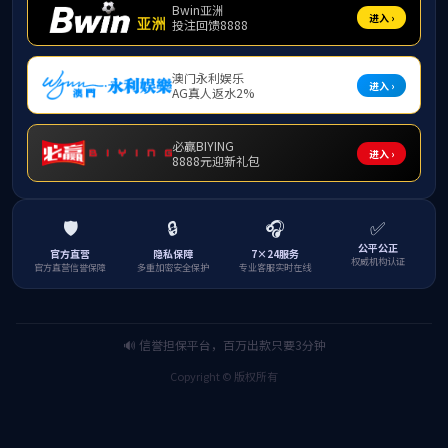
缅甸、柬埔寨、老挝、印尼等多个国家和地区。连续
13次入选世界500强，连续8年在中央企业经营业绩考
核中获得A级。
英国上市公司官网365建成世界在役最大火力发电
厂：内蒙古大唐国际托克托发电公司、世界最大在役
风电场：内蒙古赤峰塞罕坝风电场、世界首台六缸六
排汽百万千瓦机组：大唐东营发电公司。位于北京周
边的15家发电企业肩负起首都三分之二电力供应的重
任，承担着“三北”地区近8亿平方米供热任务。先后
有31家企业被评为“全国文明单位”，17名同志获
得“全国劳动模范”光荣称号。
面向“十四五”及未来发展，英国上市公司官网
365立足新发展阶段，贯彻新发展理念，融入新发展格
局，奋力打造“绿色低碳、多能互补、高效协同、数
字智慧”的世界一流能源供应商，服务“碳达