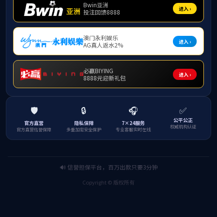
人民网 中国产品碳足迹管理体系建设取得较大进展
2025-07-01
人民日报 山西加快建设新型能源体系
2025-06-23
经济参考报：碳价和排放覆盖率双升 全球碳定价收
入超千亿美元
2025-06-17
人民网 生态环境部等四部门联合印发意见 进一步
加强生态文化建设
2025-06-04
中国新闻网 生态环境部：生态环境法典（草案）具