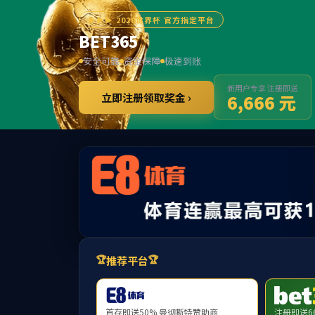
首页
>
投资者关系
>
信息披露
>
交易