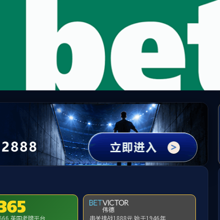
365上市公司(英国)集团-官方网站
首页
关于我们
新闻中心
经营发展
所公告
公告 發行2025年度第三期超短期融資券