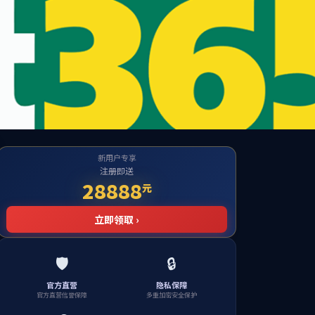
信息公开
投资者关系
Investor Relations
信息披露
年报
联系方式