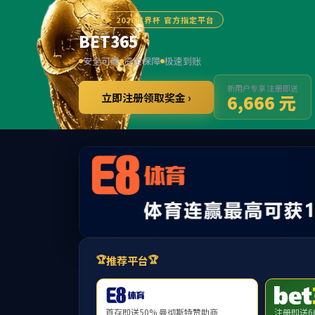
首页
>
新闻中心
>
集团新闻