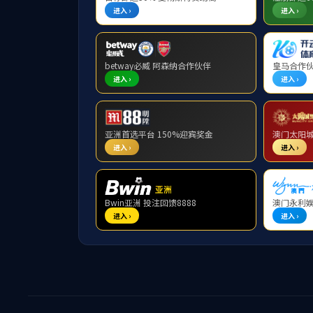
来源：
桂冠电力公司