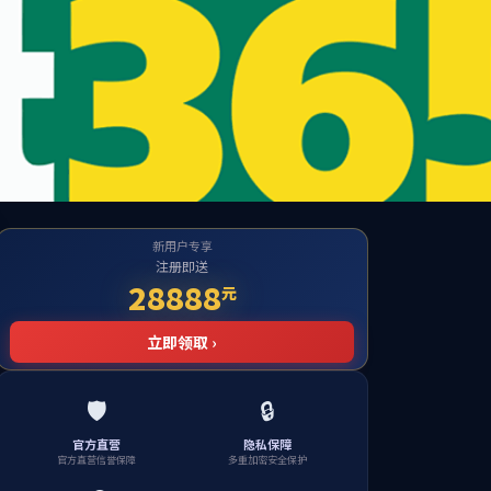
信息公开
投资者关系
Investor Relations
基层动态
媒体关注
行业动态
会