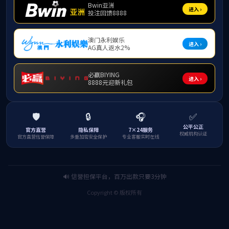
2025-09-02
英国上市公司官网365党组理论学习中心组举行专
题学习研讨
2025-09-02
英国上市公司官网365成功承办电力行业职业技能
竞赛（锅炉设备检修工）决赛
2025-08-29
吕军与中国铁建董事长戴和根会谈
2025-08-28
集团公司多项管理创新论文荣获全国电力行业大奖
2025-08-26