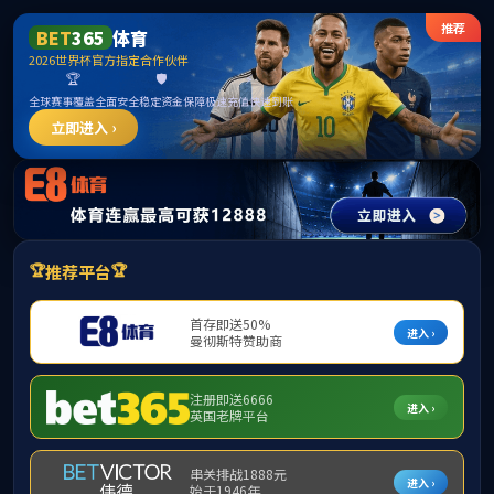
365上市公司(英国)集团-官方网站
时政要闻
集团新闻
公司新闻
基层动态
媒体关注
行业动态
《求是》杂志发表习近平总书记重要
文章《必须坚持守正创新》